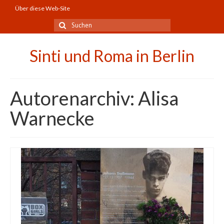
Über diese Web-Site
Suchen
nach:
Sinti und Roma in Berlin
Autorenarchiv: Alisa
Warnecke