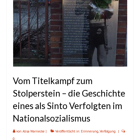
Vom Titelkampf zum
Stolperstein – die Geschichte
eines als Sinto Verfolgten im
Nationalsozialismus
von
Alisa Warnecke
|
Veröffentlicht in:
Erinnerung
,
Verfolgung
|
0